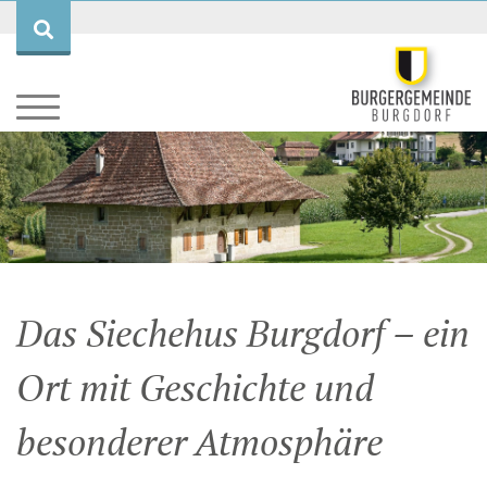
BURGERGEMEINDE
WALD
Aktuell
LIEGENSCHAFTEN
Entstehung
Forstrevier
Das Siechehus Burgdorf – ein
Ziele & Leitbild
Forstbetrieb und Dienstleistung
Vermietung
Ort mit Geschichte und
Organisation
Lehrbetrieb
Baurecht
besonderer Atmosphäre
Ratskanzlei
Waldwirtschaft
Historische Objekte