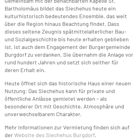
Gemeinsam mit der benachbarten Kapelle St.
Bartholomäus bildet das Siechehus heute ein
Handfeste von 1273
Sportförderung
kulturhistorisch bedeutendes Ensemble, das weit
über die Region hinaus Beachtung findet. Dass
Galerie
Beitragsgesuche
dieses seltene Zeugnis spätmittelalterlicher Bau-
und Sozialgeschichte bis heute erhalten geblieben
Kontakt
Aktuelle Projekte
ist, ist auch dem Engagement der Burgergemeinde
Burgdorf zu verdanken. Sie übernahm die Anlage vor
rund hundert Jahren und setzt sich seither für
deren Erhalt ein.
Heute öffnet sich das historische Haus einer neuen
Nutzung: Das Siechehus kann für private und
öffentliche Anlässe gemietet werden – als
besonderer Ort mit Geschichte, Atmosphäre und
unverwechselbarem Charakter.
Mehr Informationen zur Vermietung finden sich auf
der
Website des Siechehus Burgdorf
.