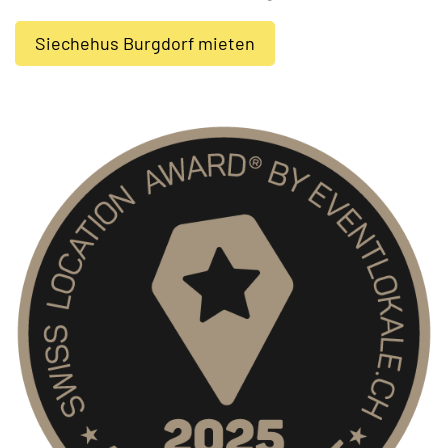
Siechehus Burgdorf mieten