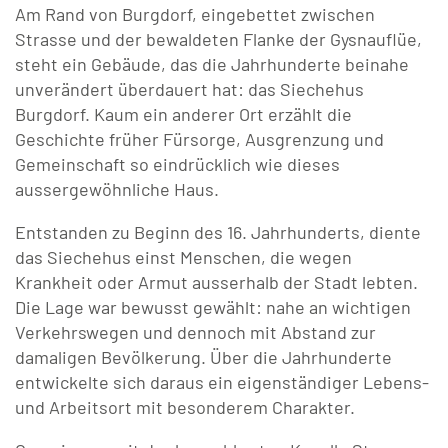
Am Rand von Burgdorf, eingebettet zwischen
Strasse und der bewaldeten Flanke der Gysnauflüe,
Burgeraufnahme
Natur und Umwelt
Siechehus mieten
steht ein Gebäude, das die Jahrhunderte beinahe
unverändert überdauert hat: das Siechehus
Sozialwesen
Mensch und Freizeit
Pachtbetriebe
Burgdorf. Kaum ein anderer Ort erzählt die
Geschichte früher Fürsorge, Ausgrenzung und
Burgerliche Namen
Was darf man im Wald?
Kontakt
Gemeinschaft so eindrücklich wie dieses
aussergewöhnliche Haus.
Burger Journal
Kontakt
STADTBIBLIOTHEK
Entstanden zu Beginn des 16. Jahrhunderts, diente
das Siechehus einst Menschen, die wegen
Downloads
SOMMERHAUS
Bestände / Katalog
Krankheit oder Armut ausserhalb der Stadt lebten.
Die Lage war bewusst gewählt: nahe an wichtigen
Galerie
BURGERARCHIV
Kontakt / Öffnungszeiten
Verkehrswegen und dennoch mit Abstand zur
damaligen Bevölkerung. Über die Jahrhunderte
Webcam Burgdorf
ENGAGEMENT
Webseite
Dienstleistungen
entwickelte sich daraus ein eigenständiger Lebens-
und Arbeitsort mit besonderem Charakter.
Kontakte
Wissenswertes
Kulturförderung