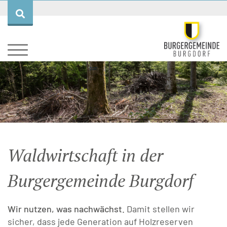
BURGERGEMEINDE
WALD
Aktuell
Entstehung
Forstrevier
Waldwirtschaft in der
Ziele & Leitbild
Forstbetrieb und Dienstleistung
Burgergemeinde Burgdorf
Organisation
Lehrbetrieb
Wir nutzen, was nachwächst.
Damit stellen wir
sicher, dass jede Generation auf Holzreserven
Ratskanzlei
Waldwirtschaft