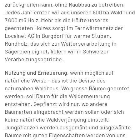
zurückgreifen kann, ohne Raubbau zu betreiben.
Jedes Jahr ernten wir aus unseren 800 ha Wald rund
Burgeraufnahme
Natur und Umwelt
7'000 m3 Holz. Mehr als die Hälfte unseres
geernteten Holzes sorgt im Fernwärmenetz der
Sozialwesen
Mensch und Freizeit
Localnet AG in Burgdorf für warme Stuben.
Rundholz, das sich zur Weiterverarbeitung in
Burgerliche Namen
Was darf man im Wald?
Sägereien eignet, liefern wir in Schweizer
Verarbeitungsbetriebe.
Burger Journal
Kontakt
Nutzung und Erneuerung
, wenn möglich auf
natürliche Weise – das ist die Devise des
Downloads
LIEGENSCHAFTEN
naturnahen Waldbaus. Wo grosse Bäume geerntet
werden, soll Raum für die Walderneuerung
Galerie
STADTBIBLIOTHEK
Vermietung
entstehen. Gepflanzt wird nur, wo andere
Baumarten eingebracht werden sollen oder sich
Webcam Burgdorf
SOMMERHAUS
Baurecht
Bestände / Katalog
keine natürliche Waldverjüngung einstellt.
Jungpflanzen werden ausgemäht und ausgewählte
Kontakte
BURGERARCHIV
Historische Objekte
Kontakt / Öffnungszeiten
Bäume mit guten Eigenschaften werden von uns