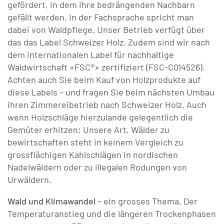
gefördert, in dem ihre bedrängenden Nachbarn
ENGAGEMENT
Pachtbetriebe
Webseite
Dienstleistungen
Siechehus mieten
gefällt werden. In der Fachsprache spricht man
dabei von Waldpflege. Unser Betrieb verfügt über
Kontakt
Wissenswertes
Kulturförderung
das das Label Schweizer Holz. Zudem sind wir nach
dem internationalen Label für nachhaltige
Waldwirtschaft «FSC®» zertifiziert (FSC-C014526).
Handfeste von 1273
Sportförderung
Achten auch Sie beim Kauf von Holzprodukte auf
diese Labels – und fragen Sie beim nächsten Umbau
Galerie
Beitragsgesuche
ihren Zimmereibetrieb nach Schweizer Holz. Auch
wenn Holzschläge hierzulande gelegentlich die
Kontakt
Aktuelle Projekte
Gemüter erhitzen: Unsere Art, Wälder zu
bewirtschaften steht in keinem Vergleich zu
grossflächigen Kahlschlägen in nordischen
Nadelwäldern oder zu illegalen Rodungen von
Urwäldern.
Wald und Klimawandel
– ein grosses Thema. Der
Temperaturanstieg und die längeren Trockenphasen